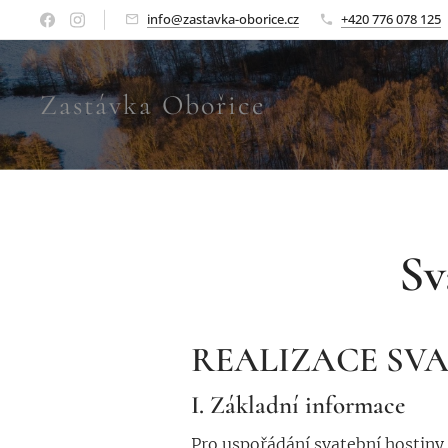
info@zastavka-oborice.cz
+420 776 078 125
Zastávka Obořice
Sv
REALIZACE SV
I. Základní informace
Pro uspořádání svatební hostiny 