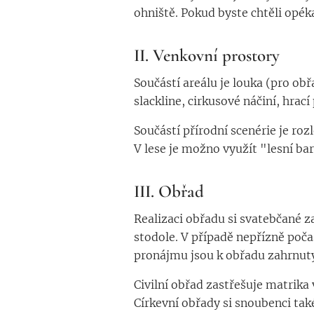
ohniště. Pokud byste chtěli opéka
II. Venkovní prostory
Součástí areálu je louka (pro obř
slackline, cirkusové náčiní, hrací
Součástí přírodní scenérie je ro
V lese je možno využít "lesní ba
III. Obřad
Realizaci obřadu si svatebčané za
stodole. V případě nepřízně počas
pronájmu jsou k obřadu zahrnuty 
Civilní obřad zastřešuje matrik
Církevní obřady si snoubenci také