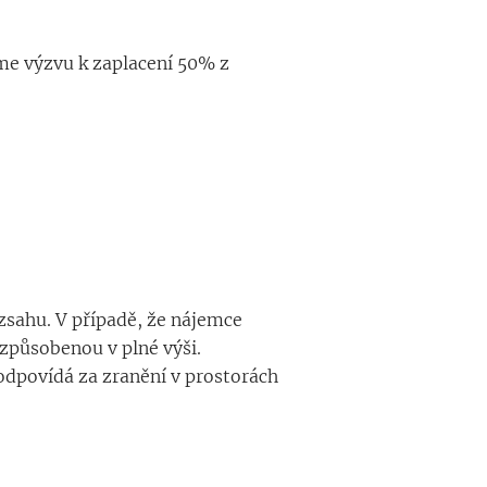
me výzvu k zaplacení 50% z
sahu. V případě, že nájemce
způsobenou v plné výši.
eodpovídá za zranění v prostorách