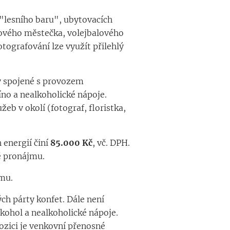
 "lesního baru", ubytovacích
nového městečka, volejbalového
ografování lze využít přilehlý
ky spojené s provozem
víno a nealkoholické nápoje.
eb v okolí (fotograf, floristka,
 energií činí
85
.000 Kč
, vč. DPH.
ně pronájmu.
jmu.
ch párty konfet. Dále není
kohol a nealkoholické nápoje.
zici je venkovní přenosné