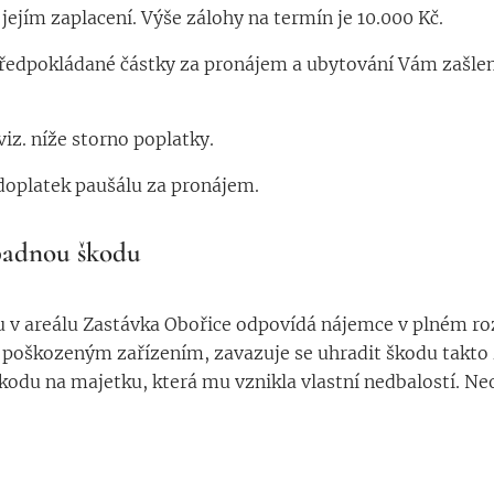
jejím zaplacení. Výše zálohy na termín je 10.000 Kč.
ředpokládané částky za pronájem a ubytování Vám zašle
viz. níže storno poplatky.
 doplatek paušálu za pronájem.
padnou škodu
v areálu Zastávka Obořice odpovídá nájemce v plném roz
poškozeným zařízením, zavazuje se uhradit škodu takto 
škodu na majetku, která mu vznikla vlastní nedbalostí. N