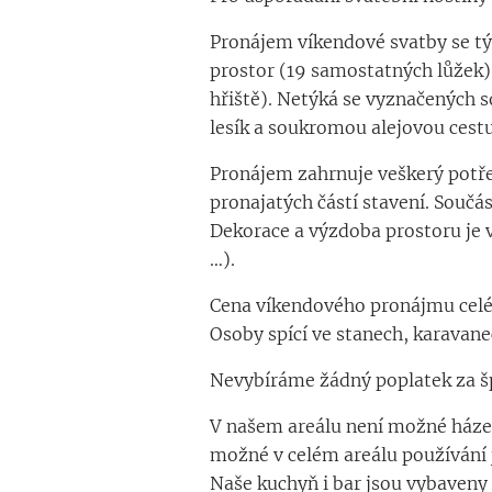
Pronájem víkendové svatby se týk
prostor (19 samostatných lůžek)
hřiště). Netýká se vyznačených s
lesík a soukromou alejovou cestu
Pronájem zahrnuje veškerý potře
pronajatých částí stavení. Součás
Dekorace a výzdoba prostoru je ve
…).
Cena víkendového pronájmu celé
Osoby spící ve stanech, karavan
Nevybíráme žádný poplatek za špu
V našem areálu není možné házení
možné v celém areálu používání j
Naše kuchyň i bar jsou vybaveny