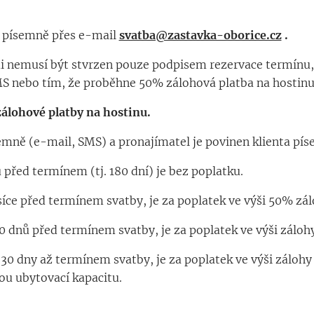
e písemně přes e-mail
svatba@zastavka-oborice.cz
.
i nemusí být stvrzen pouze podpisem rezervace termínu,
S nebo tím, že proběhne 50% zálohová platba na hostinu
zálohové platby na hostinu.
emně (e-mail, SMS) a pronajímatel je povinen klienta píse
u před termínem (tj. 180 dní) je bez poplatku.
ěsíce před termínem svatby, je za poplatek ve výši 50% zál
0 dnů před termínem svatby, je za poplatek ve výši záloh
 30 dny až termínem svatby, je za poplatek ve výši zálohy
ou ubytovací kapacitu.