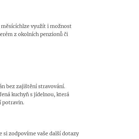
h měsícíchlze využít i možnost
terém z okolních penzionů či
n bez zajištění stravování.
řená kuchyň s jídelnou, která
 potravin.
 si zodpovíme vaše další dotazy