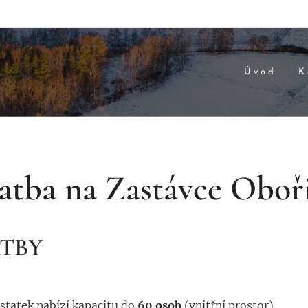
Úvod
K
atba na Zastávce Oboř
ATBY
statek nabízí kapacitu do
60 osob
(vnitřní prostor).