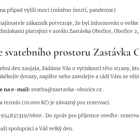
 na případ vyšší moci (míněno úmrtí, pandemie)
najímatele zákazník potvrzuje, že byl informován o veške
mínkami platnými v areálu Zastávka Obořice, Obořice 2,
e svatebního prostoru Zastávka 
ební den zaujala, žádáme Vás o vytisknutí této strany, kt
kékoliv dotazy, napište nebo zavolejte a rádi Vám se v
e na e-mail:
svatba@zastavka-oborice.cz .
a termín (10.000 Kč) je závazný pro rezervaci.
954837319/0800 . Do zpráv pro příjemce uveďte: rezerva
ši spolupráci a Váš velký den.