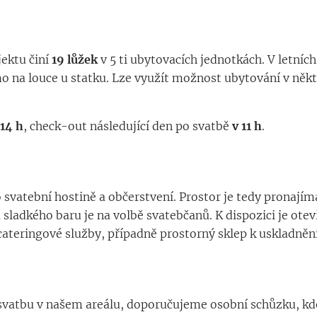
jektu činí
19 lůžek
v 5 ti ubytovacích jednotkách. V letníc
o na louce u statku. Lze využít možnost ubytování v něk
14 h
, check-out následující den po svatbě
v 11 h
.
 svatební hostině a občerstvení. Prostor je tedy pronajímá
sladkého baru je na volbě svatebčanů. K dispozici je otev
cateringové služby, případně prostorný sklep k uskladnění
svatbu v našem areálu, doporučujeme osobní schůzku, kde