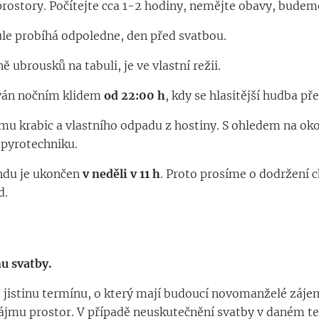
rostory. Počítejte cca 1-2 hodiny, nemějte obavy, budeme
ule probíhá odpoledne, den před svatbou.
 ubrousků na tabuli, je ve vlastní režii.
ován nočním klidem
od 22:00 h
, kdy se hlasitější hudba př
u krabic a vlastního odpadu z hostiny. S ohledem na oko
pyrotechniku.
ndu je ukončen
v neděli v 11 h
. Proto prosíme o dodržení c
d.
u svatby.
o jistinu termínu, o který mají budoucí novomanželé záje
ájmu prostor. V případě neuskutečnění svatby v daném te