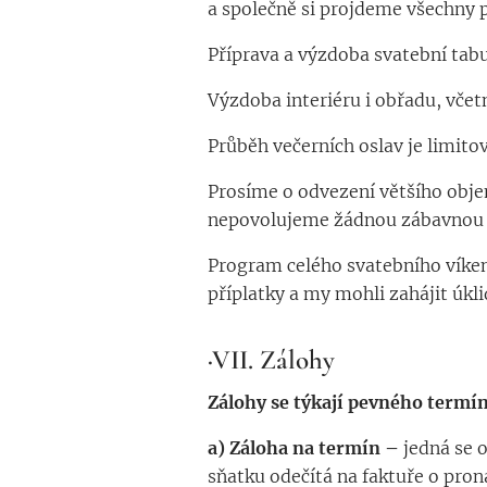
a společně si projdeme všechny p
Příprava a výzdoba svatební tab
Výzdoba interiéru i obřadu, včetně
Průběh večerních oslav je limit
Prosíme o odvezení většího objem
nepovolujeme žádnou zábavnou 
Program celého svatebního víke
příplatky a my mohli zahájit úkli
·VII.
Zálohy
Zálohy se týkají pevného termín
a) Záloha na termín –
jedná se 
sňatku odečítá na faktuře o pron