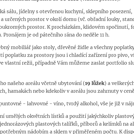
á sálu, jídelny s otevřenou kuchyní, sklepního posezení,
 a určených prostor v okolí domu (vč. obřadní louky, sta
oukromých prostor. K procházkám, klidovém spočinutí, fot
. Pronájem je od pátečního rána do neděle 11 h.
bný mobiliář jako stoly, dřevěné židle a všechny poplat
tí poplatku za prostory jsou i chladící zařízení pro pivo, 
 vlastní režii, případně Vám můžeme zaslat portfolio služ
ho našeho areálu včetně ubytování (
19 lůžek
) a veškerých
ech, hamakách nebo kdekoliv v areálu jsou zahrnuty v ce
ntovné - lahvovné - víno, tvrdý alkohol, vše je již v ná
 umělých okvětních lístků a použití jakýchkoliv plastový
ednorázových plastových talířků, příborů a kelímků na al
 potřebným nádobím a sklem v přiměřeném počtu. K dispo