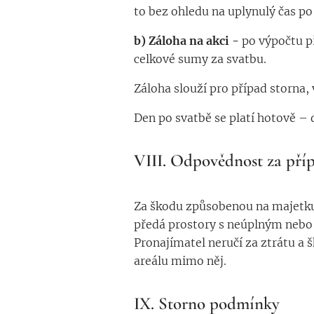
to bez ohledu na uplynulý čas po 
b) Záloha na akci -
po výpočtu p
celkové sumy za svatbu.
Záloha slouží pro případ storna, 
Den po svatbě se platí hotově –
VIII.
Odpovědnost za pří
Za škodu způsobenou na majetku 
předá prostory s neúplným nebo 
Pronajímatel neručí za ztrátu a 
areálu mimo něj.
IX. Storno podmínky