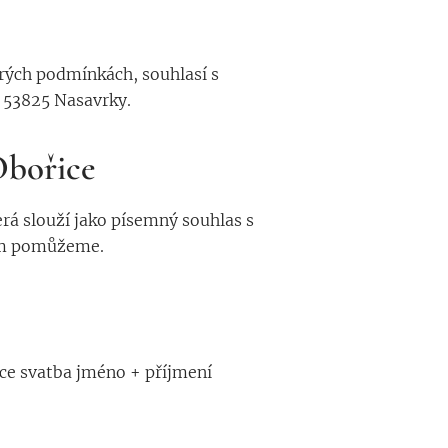
rých podmínkách, souhlasí s
 53825 Nasavrky.
Obořice
erá slouží jako písemný souhlas s
ším pomůžeme.
ce svatba jméno + příjmení