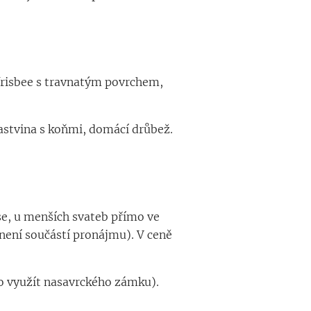
i frisbee s travnatým povrchem,
pastvina s koňmi, domácí drůbež.
ese, u menších svateb přímo ve
(není součástí pronájmu). V ceně
no využít nasavrckého zámku).