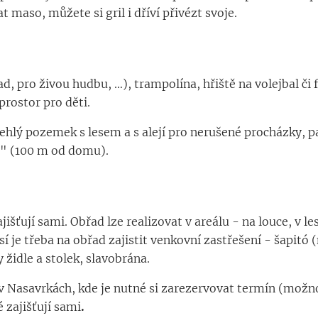
t maso, můžete si gril i dříví přivézt svoje.
ad, pro živou hudbu, …), trampolína, hřiště na volejbal č
 prostor pro děti.
zlehlý pozemek s lesem a s alejí pro nerušené procházky, 
r" (100 m od domu).
jišťují sami. Obřad lze realizovat v areálu - na louce, v l
í je třeba na obřad zajistit venkovní zastřešení - šapitó 
židle a stolek, slavobrána.
a v Nasavrkách, kde je nutné si zarezervovat termín (mož
 zajišťují sami
.