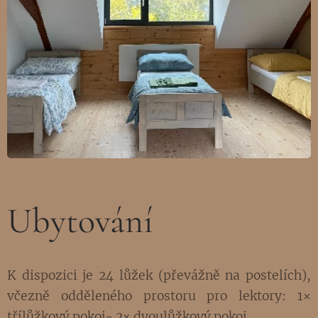
Ubytování
K dispozici je 24 lůžek (převážně na postelích),
včezně odděleného prostoru pro lektory: 1×
třílůžkový pokoj- 2× dvoulůžkový pokoj