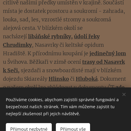
citlivě našimi předky umístěn v krajině. Součástí
místa je dostatek prostoru a soukromí - zahrada,
louka, sad, les, vzrostlé stromy a soukromá
alejová cesta. V blízkém okolí se
nacházejí
libáňské rybníky
,
údolí řeky
Chrudimky
, Nasavrky či keltské opidum
Hradiště. K přírodnímu koupání je
jedinečný lom
u Švihova. Běžkaři v zimě ocení
trasy od Nasavrk
k Seči
,
sjezdaři a snowboardisté mají v blízkém
dojezdu Skiareály
Hlinsko
či
Hluboká
. Dokument
o našem okolí lze zhlédnout v dokumentu ČT
zde
.
Používáme cookies, abychom zajistili správné fungování a
bezpečnost našich stránek. Tím vám můžeme zajistit tu
nejlepší zkušenost při jejich návštěvě.
© 2023 Všechna práva vyhrazena
Mejla73
Přijmout nezbytné
Přijmout vše