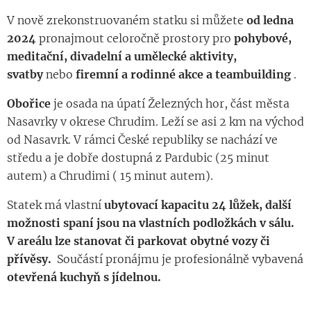
V nově zrekonstruovaném statku si můžete
od ledna
2024
pronajmout celoročně prostory pro
pohybové,
meditační, divadelní a umělecké aktivity,
svatby
nebo
firemní a rodinné akce a teambuilding
.
Obořice
je osada na úpatí Železných hor, část města
Nasavrky v okrese Chrudim. Leží se asi 2 km na východ
od Nasavrk. V rámci České republiky se nachází ve
středu a je dobře dostupná z Pardubic (25 minut
autem) a Chrudimi ( 15 minut autem).
Statek má vlastní
ubytovací kapacitu 24 lůžek, další
možnosti spaní jsou na vlastních podložkách v sálu.
V areálu lze stanovat či parkovat obytné vozy či
přívěsy.
Součástí pronájmu je profesionálně vybavená
otevřená
kuchyň s jídelnou.