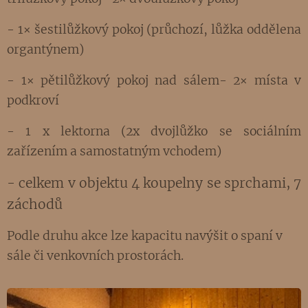
- 1× šestilůžkový pokoj (průchozí, lůžka oddělena
organtýnem)
- 1× pětilůžkový pokoj nad sálem- 2× místa v
podkroví
- 1 x lektorna (2x dvojlůžko se sociálním
zařízením a samostatným vchodem)
- celkem v objektu 4 koupelny se sprchami, 7
záchodů
Podle druhu akce lze kapacitu navýšit o spaní v
sále či venkovních prostorách.