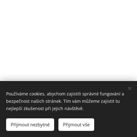
Používáme cookies, abychom zajistili správné fungování a
bezpečnost našich stránek. Tím vám můžeme zajistit tu
nejlepší zkušenost při jejich návštěvě.
© 2023 Všechna práva vyhrazena
Mejla73
Přijmout nezbytné
Přijmout vše
Cookies