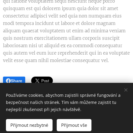
qui ratione voluptatem sequi nesciunt neque porro
quisquam est qui dolorem ipsum quia dolor sit amet
consectetur adipisci velit sed quia non numquam eius
modi tempora incidunt ut labore et dolore magnam
aliquam quaerat voluptatem ut enim ad minima veniam
quis nostrum exercitationem ullam corporis suscipit
laboriosam nisi ut aliquid ex ea commodi consequatur
quis autem vel eum iure reprehenderit qui in ea voluptate
velit esse quam nihil molestiae consequatur vel.
Share
Používáme cookies, abychom zajistili správné fungování a
bezpečnost našich stránek. Tím vám můžeme zajistit tu
nejlepší zkušenost při jejich návštěvě.
© 2023 Všechna práva vyhrazena
Mejla73
Přijmout nezbytné
Přijmout vše
Cookies